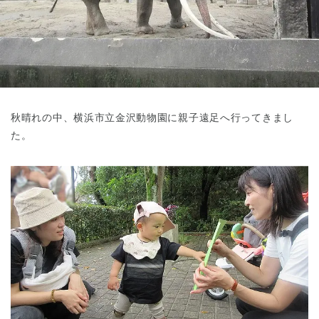
東京都
東京都 全域
(
秋晴れの中、横浜市立金沢動物園に親子遠足へ行ってきまし
た。