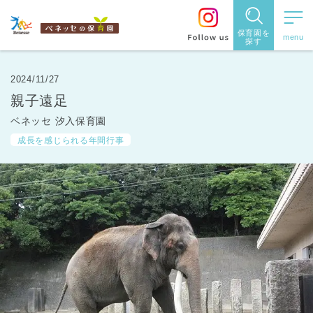
保育園を
探す
保育園
を探す
2024/11/27
親子遠足
住所・駅
ベネッセ 汐入保育園
名
から探
成長を感じられる年間行事
す
都道府県
から探す