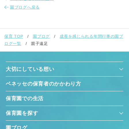
園ブログへ戻る
保育 TOP
園ブログ
成長を感じられる年間行事の園ブ
ログ一覧
親子遠足
大切にしている想い
ベネッセの保育者のかかわり方
保育園での生活
保育園を探す
園ブログ