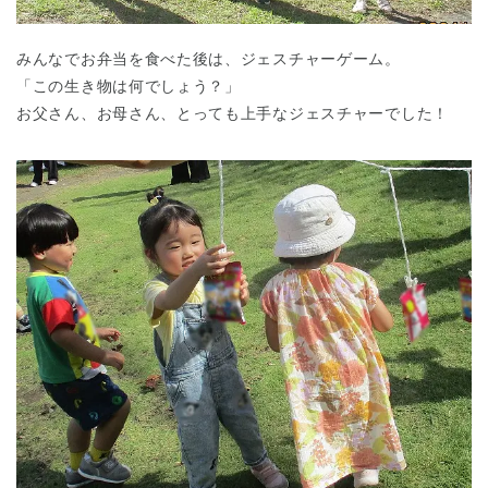
みんなでお弁当を食べた後は、ジェスチャーゲーム。
「この生き物は何でしょう？」
お父さん、お母さん、とっても上手なジェスチャーでした！
千葉県
千葉県 全域
(
埼玉県
埼玉県 全域
(
兵庫県
兵庫県 全域
(