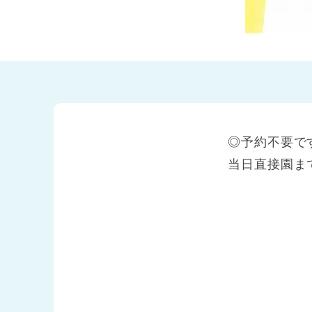
兵庫県
兵庫県 全域
(2)
◎予約不要で
当日直接園ま