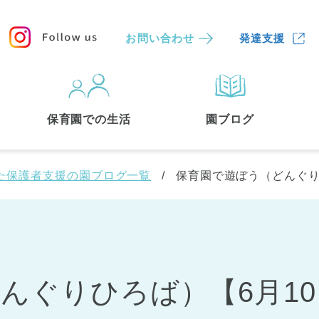
お問い合わせ
発達支援
保育園
を探す
保育園での生活
園ブログ
検索する
た保護者支援の園ブログ一覧
保育園で遊ぼう（どんぐりひ
ぐりひろば）【6月10日
中央区
(3)
港区
(1)
文京区
(3)