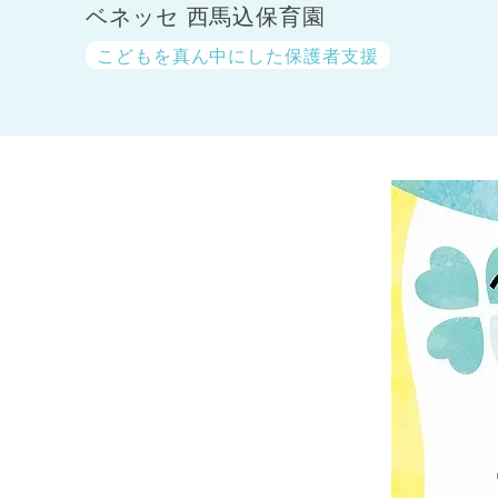
ベネッセ 西馬込保育園
こどもを真ん中にした保護者支援
神奈川県
神奈川県 全域
(23)
千葉県
千葉県 全域
(1)
埼玉県
埼玉県 全域
(1)