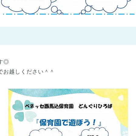
神戸市
(1)
芦屋市
(1)
す◎
でお越しください＾＾