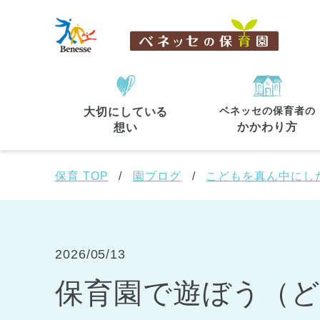
ベネッセの保育者の
大切にしている
住所・駅名
から探す
かかわり方
想い
保育 TOP
園ブログ
こどもを真ん中にし
都道府県
から探す
2026/05/13
保育園で遊ぼう（どん
東京都
東京都 全域
(44)