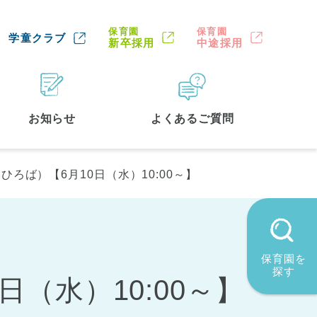
保育園
保育園
学童クラブ
新卒採用
中途採用
お知らせ
よくあるご質問
ろば）【6月10日（水）10:00～】
保育園を
探す
（水）10:00～】
墨田区
(2)
品川区
(1)