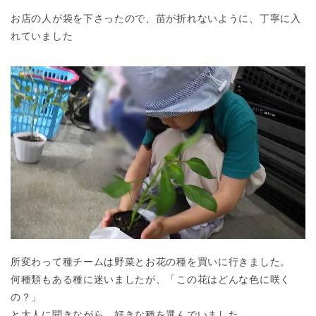
お店の人が袋を下さったので、苗が折れないように、丁寧に入
れていました
千葉県
千葉県 全域
(
埼玉県
埼玉県 全域
(
兵庫県
兵庫県 全域
(
所変わって種チームは野菜とお花の種を買いに行きました。
何種類もある種に迷いましたが、「この花はどんな色に咲く
の？」
と大人に聞きながら、好きな種を選んでいました。