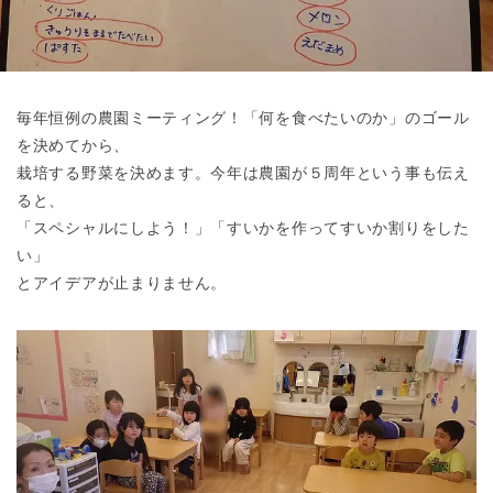
東京都
東京都 全域
(
毎年恒例の農園ミーティング！「何を食べたいのか」のゴール
を決めてから、
栽培する野菜を決めます。今年は農園が５周年という事も伝え
ると、
「スペシャルにしよう！」「すいかを作ってすいか割りをした
い」
とアイデアが止まりません。