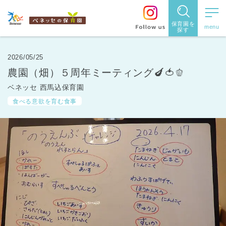
保育園を
探す
保育園
を探す
2026/05/25
農園（畑）５周年ミーティング🍆🍅🫑
住所・駅
ベネッセ 西馬込保育園
名
から探
食べる意欲を育む食事
す
都道府県
から探す