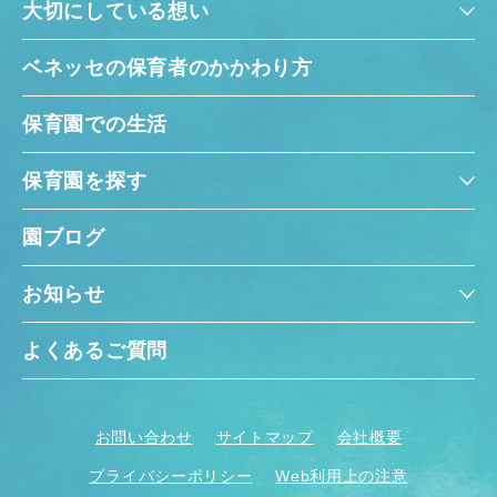
大切にしている想い
ベネッセの保育者のかかわり方
保育園での生活
保育園を探す
千葉県
千葉県 全域
(
園ブログ
埼玉県
埼玉県 全域
(
お知らせ
兵庫県
兵庫県 全域
(
よくあるご質問
お問い合わせ
サイトマップ
会社概要
プライバシーポリシー
Web利用上の注意