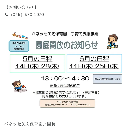
東京都
東京都 全域
(
【お問い合わせ】
📞（045）570-1070
ベネッセ矢向保育園／園長