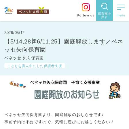
保育園を
探す
保育園
を探す
2026/05/12
【5/14,28🎏6/11,25】園庭解放します／ベネ
住所・駅
ッセ矢向保育園
名
から探
ベネッセ 矢向保育園
こどもを真ん中にした保護者支援
す
都道府県
ベネッセ矢向保育園より、園庭解放のおしらせです♪
事前予約は不要ですので、気軽に遊びにお越しください！
から探す