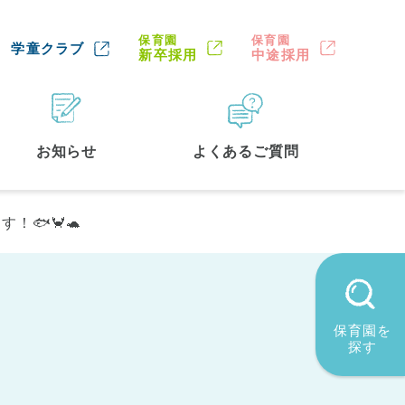
保育園
保育園
学童クラブ
新卒採用
中途採用
お知らせ
よくあるご質問
！🐟🦀🐢
保育園を
探す
墨田区
(2)
品川区
(1)