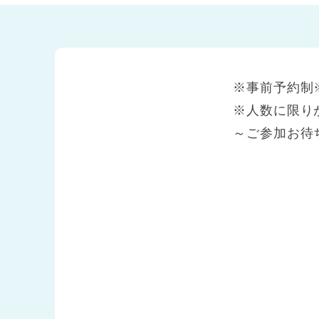
兵庫県
兵庫県 全域
(2)
※事前予約制
※人数に限り
～ご参加お待