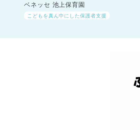
ベネッセ 池上保育園
こどもを真ん中にした保護者支援
神奈川県
神奈川県 全域
(23)
千葉県
千葉県 全域
(1)
埼玉県
埼玉県 全域
(1)