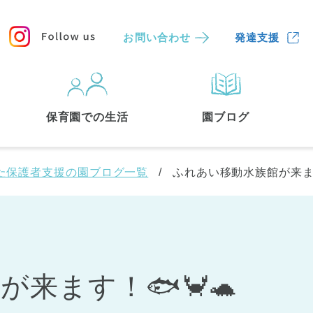
お問い合わせ
発達支援
保育園
を探す
保育園での生活
園ブログ
検索する
た保護者支援の園ブログ一覧
ふれあい移動水族館が来ます
来ます！🐟🦀🐢
中央区
(3)
港区
(1)
文京区
(3)