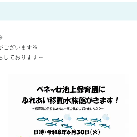
神戸市
(1)
芦屋市
(1)
※
がございます※
ちしております～