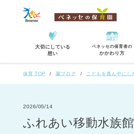
ベネッセの保育者の
大切にしている
住所・駅名
から探す
かかわり方
想い
保育 TOP
園ブログ
こどもを真ん中にし
都道府県
から探す
2026/05/14
ふれあい移動水族館が
東京都
東京都 全域
(44)