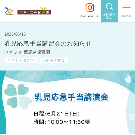
保育園を
探す
保育園
を探す
2026/05/13
乳児応急手当講習会のお知らせ
住所・駅
ベネッセ 西馬込保育園
名
から探
こどもを真ん中にした保護者支援
す
都道府県
から探す