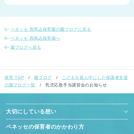
ベネッセ 西馬込保育園の園ブログに戻る
ベネッセ 西馬込保育園へ
園ブログへ戻る
千葉県
千葉県 全域
(
埼玉県
埼玉県 全域
(
保育 TOP
園ブログ
こどもを真ん中にした保護者支援
の園ブログ一覧
乳児応急手当講習会のお知らせ
兵庫県
兵庫県 全域
(
大切にしている想い
ベネッセの保育者のかかわり方