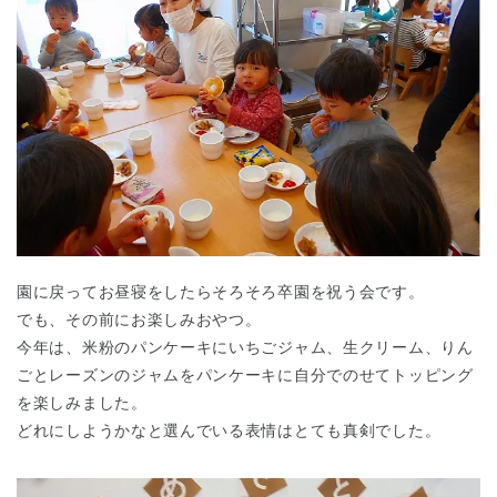
千葉県
千葉県 全域
(
埼玉県
埼玉県 全域
(
園に戻ってお昼寝をしたらそろそろ卒園を祝う会です。
でも、その前にお楽しみおやつ。
兵庫県
兵庫県 全域
(
今年は、米粉のパンケーキにいちごジャム、生クリーム、りん
ごとレーズンのジャムをパンケーキに自分でのせてトッピング
を楽しみました。
どれにしようかなと選んでいる表情はとても真剣でした。