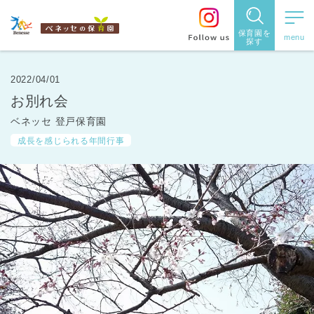
保育園を
探す
保育園
を探す
2022/04/01
お別れ会
住所・駅
ベネッセ 登戸保育園
名
から探
成長を感じられる年間行事
す
都道府県
から探す