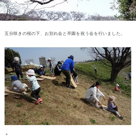
東京都
東京都 全域
(
五分咲きの桜の下、お別れ会と卒園を祝う会を行いました。
＊