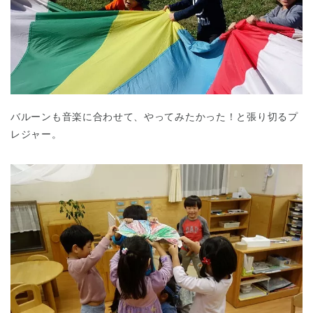
バルーンも音楽に合わせて、やってみたかった！と張り切るプ
千葉県
千葉県 全域
(
レジャー。
埼玉県
埼玉県 全域
(
兵庫県
兵庫県 全域
(