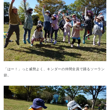
「はー！」っと威勢よく、キンダーの仲間全員で踊るソーラン
節。