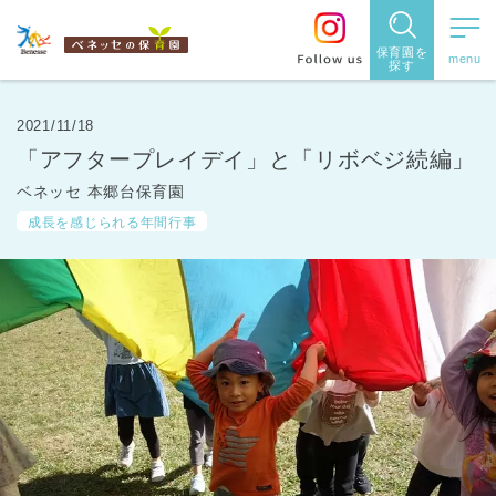
保育園を
探す
保育園
を探す
2021/11/18
「アフタープレイデイ」と「リボベジ続編」
住所・駅
ベネッセ 本郷台保育園
名
から探
成長を感じられる年間行事
す
都道府県
から探す