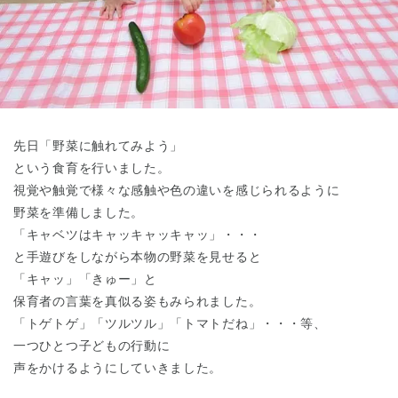
東京都
東京都 全域
(
先日「野菜に触れてみよう」
という食育を行いました。
視覚や触覚で様々な感触や色の違いを感じられるように
野菜を準備しました。
「キャベツはキャッキャッキャッ」・・・
と手遊びをしながら本物の野菜を見せると
「キャッ」「きゅー」と
保育者の言葉を真似る姿もみられました。
「トゲトゲ」「ツルツル」「トマトだね」・・・等、
一つひとつ子どもの行動に
声をかけるようにしていきました。