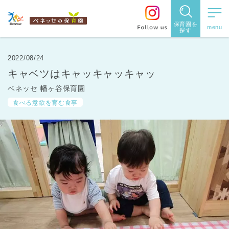
保育園を
探す
保育園
を探す
2022/08/24
キャベツはキャッキャッキャッ
住所・駅
ベネッセ 幡ヶ谷保育園
名
から探
食べる意欲を育む食事
す
都道府県
から探す