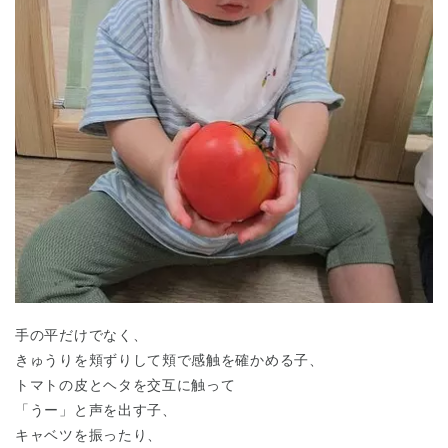
千葉県
千葉県 全域
(
埼玉県
埼玉県 全域
(
兵庫県
兵庫県 全域
(
手の平だけでなく、
きゅうりを頬ずりして頬で感触を確かめる子、
トマトの皮とヘタを交互に触って
「うー」と声を出す子、
キャベツを振ったり、