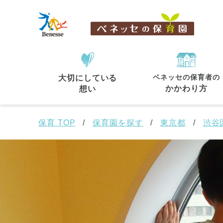
ベネッセの保育者の
大切にしている
住所・駅名
から探す
かかわり方
想い
保育 TOP
保育園を探す
東京都
渋谷
都道府県
から探す
東京都
東京都 全域
(44)