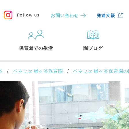
お問い合わせ
発達支援
保育園
を探す
保育園での生活
園ブログ
検索する
区
ベネッセ 幡ヶ谷保育園
ベネッセ 幡ヶ谷保育園の
中央区
(3)
港区
(1)
文京区
(3)