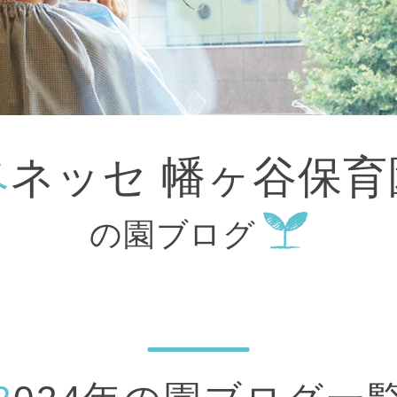
大田区
(4)
世田谷区
(1)
渋谷区
(2)
練馬区
(7)
足立区
(1)
葛飾区
(1)
国分寺市
(1)
狛江市
(1)
北区
(1)
ベネッセ 幡ヶ谷保育
江東区
(1)
町田市
(1)
江戸川区
(1)
の園ブログ
横浜市
(11)
川崎市
(9)
横須賀市
(3)
浦安市
(1)
朝霞市
(1)