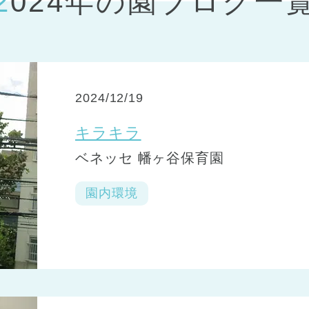
2024年の園ブログ一
神戸市
(1)
芦屋市
(1)
2024/12/19
キラキラ
ベネッセ 幡ヶ谷保育園
園内環境