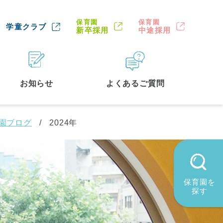
保育園
保育園
学童クラブ
新卒採用
中途採用
お知らせ
よくあるご質問
園ブログ
2024年
保育園を
探す
墨田区
(2)
品川区
(1)