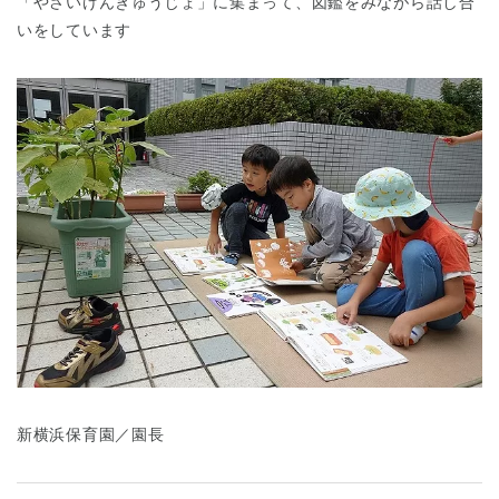
「やさいけんきゅうじょ」に集まって、図鑑をみながら話し合
いをしています
千葉県
千葉県 全域
(
埼玉県
埼玉県 全域
(
兵庫県
兵庫県 全域
(
新横浜保育園／園長