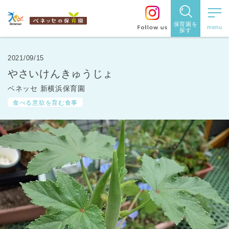
保育園を
探す
保育園
を探す
2021/09/15
やさいけんきゅうじょ
住所・駅
ベネッセ 新横浜保育園
名
から探
食べる意欲を育む食事
す
都道府県
から探す