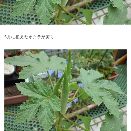
東京都
東京都 全域
(
6月に植えたオクラが実り