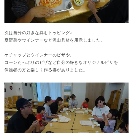
次は自分の好きな具をトッピング♪
夏野菜やウインナーなど沢山具材を用意しました。
千葉県
千葉県 全域
(
ケチャップとウインナーのピザや、
コーンたっぷりのピザなど自分の好きなオリジナルピザを
保護者の方と楽しく作る姿がありました。
埼玉県
埼玉県 全域
(
兵庫県
兵庫県 全域
(