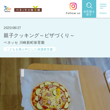
保育園を
探す
保育園
を探す
2025/08/27
親子クッキング～ピザづくり～
住所・駅
ベネッセ 川崎新町保育園
名
から探
こどもを真ん中にした保護者支援
す
都道府県
から探す