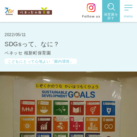
保育園を
探す
保育園
を探す
2022/05/11
SDGsって、なに？
住所・駅
ベネッセ 桜新町保育園
名
から探
こどもにとって心地よい「園内環境」
す
都道府県
から探す