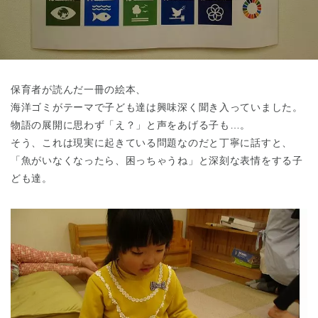
東京都
東京都 全域
(
保育者が読んだ一冊の絵本、
海洋ゴミがテーマで子ども達は興味深く聞き入っていました。
物語の展開に思わず「え？」と声をあげる子も…。
そう、これは現実に起きている問題なのだと丁寧に話すと、
「魚がいなくなったら、困っちゃうね」と深刻な表情をする子
ども達。