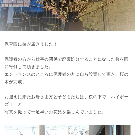
東京都
東京都 全域
(
保育園に桜が届きました！
保護者の方から仕事の関係で廃棄処分することになった桜を園
に寄付して頂きました。
エントランスのところに保護者の方に自ら設置して頂き、桜の
木が完成。
お迎えに来たお母さま方と子どもたちは、桜の下で「ハイポー
ズ！」と
写真を撮って一足早いお花見を楽しんでいました。