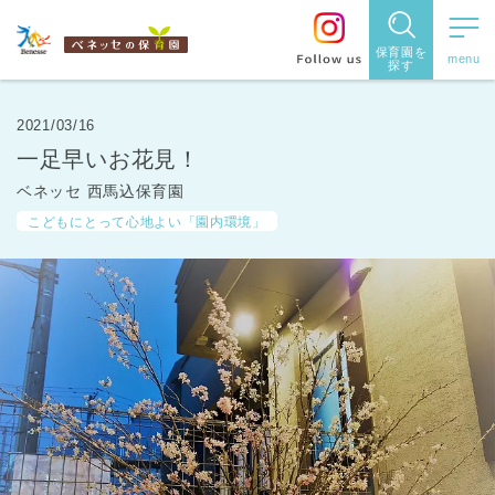
保育園を
探す
保育園
を探す
2021/03/16
一足早いお花見！
住所・駅
ベネッセ 西馬込保育園
名
から探
こどもにとって心地よい「園内環境」
す
都道府県
から探す