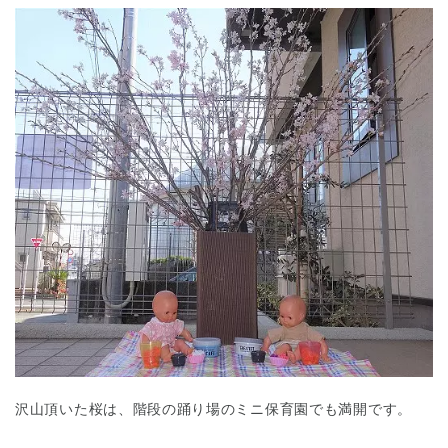
千葉県
千葉県 全域
(
埼玉県
埼玉県 全域
(
兵庫県
兵庫県 全域
(
沢山頂いた桜は、階段の踊り場のミニ保育園でも満開です。