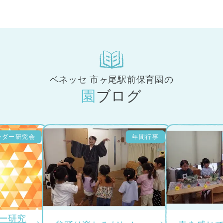
ベネッセ 市ヶ尾駅前保育園の
園ブログ
ンダー研究会
年間行事
ダー研究