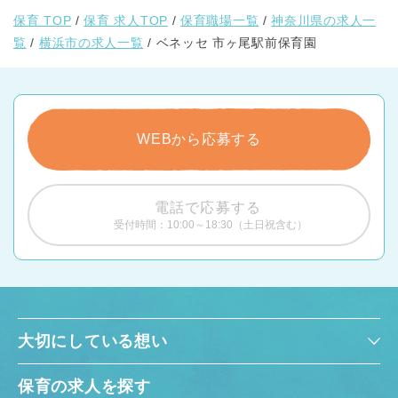
保育 TOP
保育 求人TOP
保育職場一覧
神奈川県の求人一
覧
横浜市の求人一覧
ベネッセ 市ヶ尾駅前保育園
WEBから応募する
電話で応募する
受付時間：10:00～18:30（土日祝含む）
大切にしている想い
保育の求人を探す