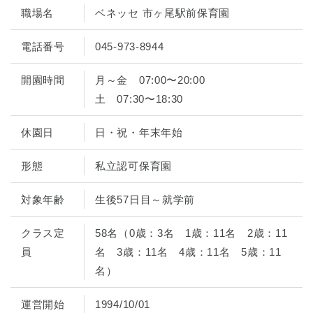
職場名
ベネッセ 市ヶ尾駅前保育園
電話番号
045-973-8944
開園時間
月～金 07:00〜20:00
土 07:30〜18:30
休園日
日・祝・年末年始
形態
私立認可保育園
対象年齢
生後57日目～就学前
クラス定
58名（0歳：3名 1歳：11名 2歳：11
員
名 3歳：11名 4歳：11名 5歳：11
名）
運営開始
1994/10/01