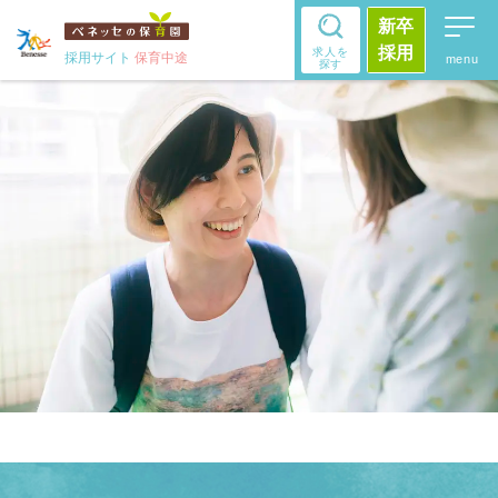
新卒
採用
求人を
採用サイト
保育中途
探す