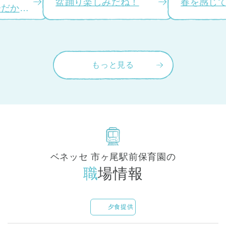
盆踊り楽しみだね！
春を感じ
年齢だから
び～
もっと見る
ベネッセ 市ヶ尾駅前保育園の
職場情報
夕食提供