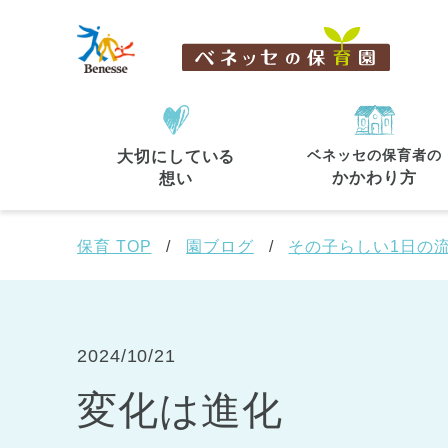
ベネッセの保育者の
大切にしている
住所・駅名
から探す
かかわり方
想い
保育 TOP
園ブログ
その子らしい1日の
都道府県
から探す
2024/10/21
変化は進化
東京都
東京都 全域
(44)