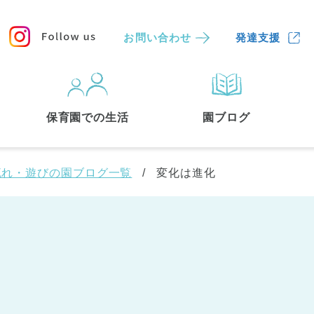
お問い合わせ
発達支援
保育園
を探す
保育園での生活
園ブログ
検索する
流れ・遊びの園ブログ一覧
変化は進化
中央区
(3)
港区
(1)
文京区
(3)