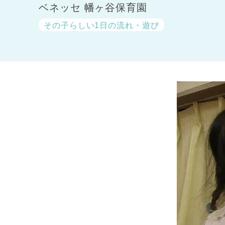
ベネッセ 幡ヶ谷保育園
その子らしい1日の流れ・遊び
神奈川県
神奈川県 全域
(23)
千葉県
千葉県 全域
(1)
埼玉県
埼玉県 全域
(1)