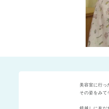
兵庫県
兵庫県 全域
(2)
美容室に行っ
その姿をみて
鏡越しに友だ