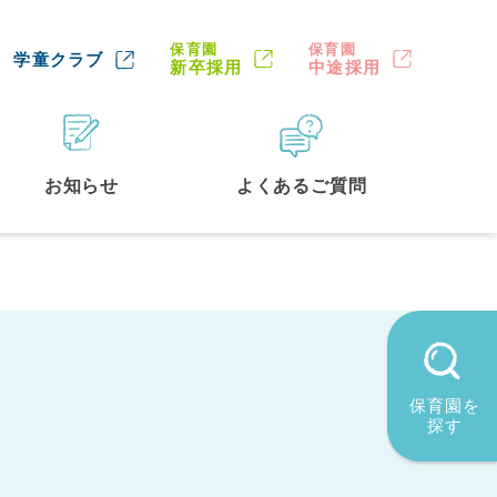
保育園
保育園
学童クラブ
新卒採用
中途採用
お知らせ
よくあるご質問
保育園を
探す
墨田区
(2)
品川区
(1)