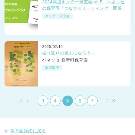
2024年度キンダー研究会vol.5 ベネッセ
の保育園「つながるミーティング」開催
キンダー研究会
2025/02/10
千葉県
振り返りの達人になろう！
千葉県 全域
(
ベネッセ 桜新町保育園
園内環境
埼玉県
埼玉県 全域
(
兵庫県
兵庫県 全域
(
...
...
3
4
5
6
7
保育園詳細に戻る