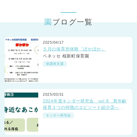
東京都
東京都 全域
(
園ブログ一覧
2025/04/17
５月の保育所体験「ぽかぽか」
ベネッセ 桜新町保育園
保護者支援
2025/03/31
2024年度キンダー研究会 vol.8 異年齢
保育３つの特徴のエピソード紹介③～ベ
ネッセの保育園「つながるミーティン
キンダー研究会
グ」より～