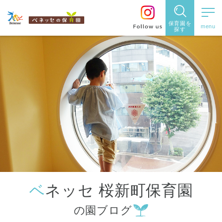
保育園を
探す
保育園
を探す
住所・駅
名
から探
す
ベネッセ 桜新町保育園
都道府県
の園ブログ
から探す