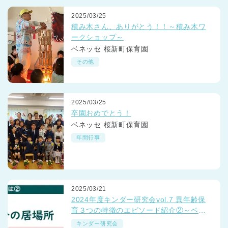
2025/03/25
積み木さん、ありがとう！！～積み木ワ
ークショップ～
ベネッセ 桜新町保育園
その他
2025/03/25
卒園おめでとう！
ベネッセ 桜新町保育園
年間行事
2025/03/21
2024年度キンダー研究会vol.7 異年齢保
育３つの特徴のエピソード紹介②～ベネ
ッセの保育園「つながるミーティング」
キンダー研究会