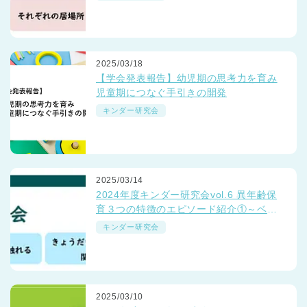
より～
2025/03/18
【学会発表報告】幼児期の思考力を育み
児童期につなぐ手引きの開発
キンダー研究会
2025/03/14
2024年度キンダー研究会vol.6 異年齢保
育３つの特徴のエピソード紹介①～ベネ
ッセの保育園「つながるミーティング」
キンダー研究会
より～
2025/03/10
神奈川県
神奈川県 全域