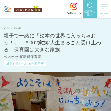
保育園を
探す
保育園
を探す
2025/08/28
親子で一緒に「絵本の世界に入っちゃお
住所・駅
う！」 ＃002家族/人生まるごと受け止め
名
る 保育園は大きな家族
から探
ベネッセ 桜新町保育園
す
成長を感じられる年間行事
都道府県
から探す