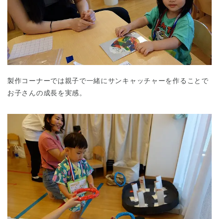
製作コーナーでは親子で一緒にサンキャッチャーを作ることで
千葉県
千葉県 全域
(
お子さんの成長を実感。
埼玉県
埼玉県 全域
(
兵庫県
兵庫県 全域
(