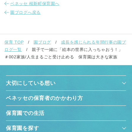
ベネッセ 桜新町保育園へ
園ブログへ戻る
保育 TOP
園ブログ
成長を感じられる年間行事の園ブ
ログ一覧
親子で一緒に「絵本の世界に入っちゃおう！」
＃002家族/人生まるごと受け止める 保育園は大きな家族
大切にしている想い
ベネッセの保育者のかかわり方
保育園での生活
保育園を探す