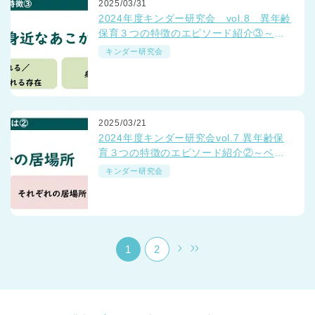
2025/03/31
2024年度キンダー研究会 vol.8 異年齢
保育３つの特徴のエピソード紹介③～ベ
ネッセの保育園「つながるミーティン
キンダー研究会
グ」より～
千葉県
2025/03/21
千葉県 全域
(
2024年度キンダー研究会vol.7 異年齢保
育３つの特徴のエピソード紹介②～ベネ
ッセの保育園「つながるミーティング」
埼玉県
埼玉県 全域
(
キンダー研究会
より～
兵庫県
兵庫県 全域
(
1
2