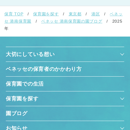
保育 TOP
保育園を探す
東京都
港区
ベネッ
セ 港南保育園
ベネッセ 港南保育園の園ブログ
2025
年
大切にしている想い
ベネッセの保育者のかかわり方
保育園での生活
保育園を探す
園ブログ
お知らせ