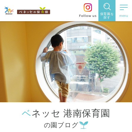
保育園を
探す
保育園
を探す
住所・駅
名
から探
す
ベネッセ 港南保育園
都道府県
の園ブログ
から探す