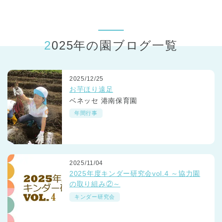
東京都
東京都 全域
(
2025年の園ブログ一覧
2025/12/25
お芋ほり遠足
ベネッセ 港南保育園
年間行事
2025/11/04
2025年度キンダー研究会vol.4 ～協力園
の取り組み②～
キンダー研究会