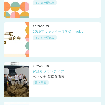
育てようとしているか」
キンダー研究会
2025/06/25
2025年度キンダー研究会 vol.1
キンダー研究会
2025/05/19
保護者ボランティア
ベネッセ 港南保育園
園内環境
神奈川県
神奈川県 全域