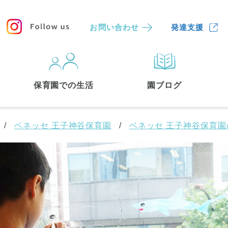
お問い合わせ
発達支援
保育園
を探す
保育園での生活
園ブログ
検索する
ベネッセ 王子神谷保育園
ベネッセ 王子神谷保育
中央区
(3)
港区
(1)
文京区
(3)