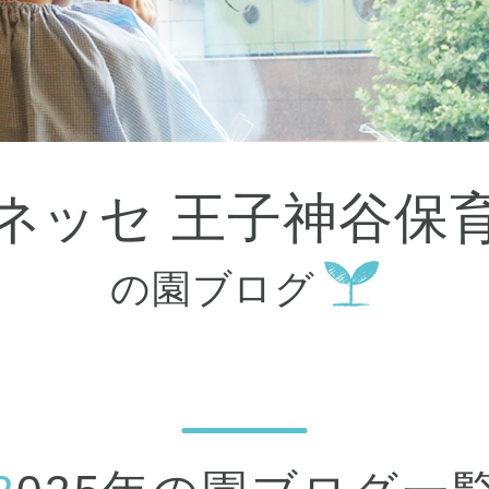
大田区
(4)
世田谷区
(1)
渋谷区
(2)
練馬区
(7)
足立区
(1)
葛飾区
(1)
国分寺市
(1)
狛江市
(1)
北区
(1)
ベネッセ 王子神谷保
江東区
(1)
町田市
(1)
江戸川区
(1)
の園ブログ
横浜市
(11)
川崎市
(9)
横須賀市
(3)
浦安市
(1)
朝霞市
(1)