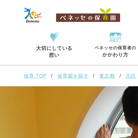
ベネッセの保育者の
大切にしている
住所・駅名
から探す
かかわり方
想い
保育 TOP
保育園を探す
東京都
北区
都道府県
から探す
東京都
東京都 全域
(44)