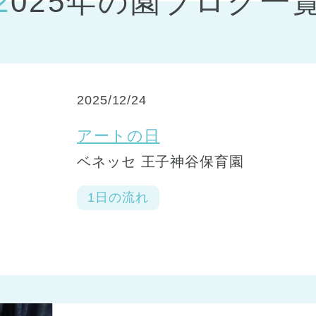
2025年の園ブログ一
神戸市
(1)
芦屋市
(1)
2025/12/24
アートの日
ベネッセ 王子神谷保育園
1日の流れ