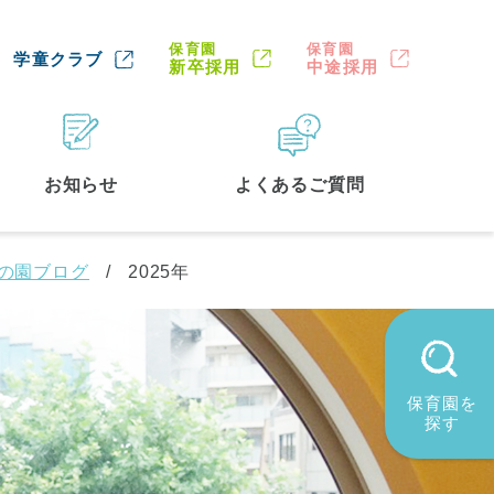
保育園
保育園
学童クラブ
新卒採用
中途採用
お知らせ
よくあるご質問
園の園ブログ
2025年
保育園を
探す
墨田区
(2)
品川区
(1)