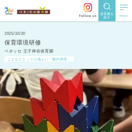
保育園を
探す
保育園
を探す
2025/10/20
保育環境研修
住所・駅
ベネッセ 王子神谷保育園
名
から探
こどもにとって心地よい「園内環境」
す
都道府県
から探す