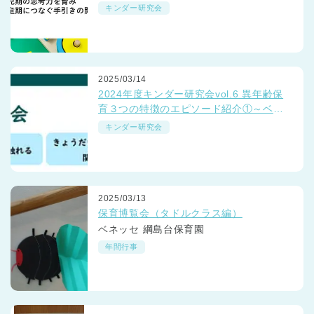
キンダー研究会
2025/03/14
2024年度キンダー研究会vol.6 異年齢保
育３つの特徴のエピソード紹介①～ベネ
ッセの保育園「つながるミーティング」
キンダー研究会
より～
2025/03/13
保育博覧会（タドルクラス編）
ベネッセ 綱島台保育園
年間行事
神奈川県
神奈川県 全域