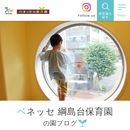
保育園を
探す
保育園
を探す
住所・駅
名
から探
す
ベネッセ 綱島台保育園
都道府県
の園ブログ
から探す