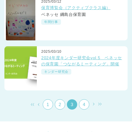
2025/03/12
保育博覧会（アクティブクラス編）
ベネッセ 綱島台保育園
年間行事
千葉県
2025/03/10
千葉県 全域
(
2024年度キンダー研究会vol.5 ベネッセ
の保育園「つながるミーティング」開催
埼玉県
埼玉県 全域
(
キンダー研究会
兵庫県
兵庫県 全域
(
1
2
3
4