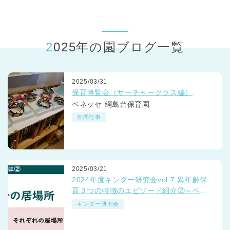
東京都
東京都 全域
(
2025年の園ブログ一覧
2025/03/31
保育博覧会（サーチャークラス編）
ベネッセ 綱島台保育園
年間行事
2025/03/21
2024年度キンダー研究会vol.7 異年齢保
育３つの特徴のエピソード紹介②～ベネ
ッセの保育園「つながるミーティング」
キンダー研究会
より～