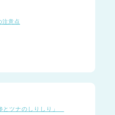
の注意点
人参とツナのしりしり」