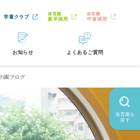
保育園
保育園
学童クラブ
新卒採用
中途採用
お知らせ
よくあるご質問
の園ブログ
保育園を
探す
墨田区
(2)
品川区
(1)