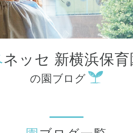
大田区
(4)
世田谷区
(1)
渋谷区
(2)
練馬区
(7)
足立区
(1)
葛飾区
(1)
国分寺市
(1)
狛江市
(1)
北区
(1)
ベネッセ 新横浜保育
江東区
(1)
町田市
(1)
江戸川区
(1)
の園ブログ
横浜市
(11)
川崎市
(9)
横須賀市
(3)
浦安市
(1)
朝霞市
(1)