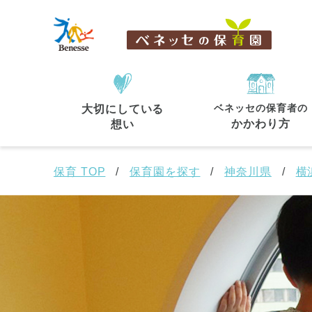
ベネッセの保育者の
大切にしている
住所・駅名
から探す
かかわり方
想い
保育 TOP
保育園を探す
神奈川県
横
都道府県
から探す
東京都
東京都 全域
(44)