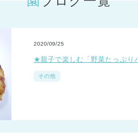
園ブログ一覧
神戸市
(1)
芦屋市
(1)
2020/09/25
★親子で楽しむ「野菜たっぷ
その他