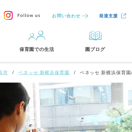
お問い合わせ
発達支援
保育園
を探す
保育園での生活
園ブログ
検索する
浜市
ベネッセ 新横浜保育園
ベネッセ 新横浜保育園
中央区
(3)
港区
(1)
文京区
(3)