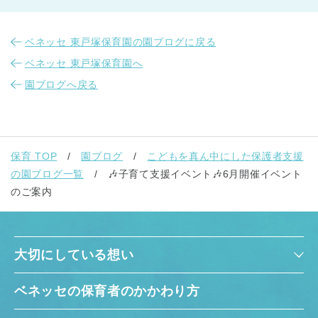
ベネッセ 東戸塚保育園の園ブログに戻る
ベネッセ 東戸塚保育園へ
園ブログへ戻る
千葉県
千葉県 全域
(
保育 TOP
園ブログ
こどもを真ん中にした保護者支援
埼玉県
埼玉県 全域
(
の園ブログ一覧
🎶子育て支援イベント🎶6月開催イベント
のご案内
兵庫県
兵庫県 全域
(
大切にしている想い
ベネッセの保育者のかかわり方