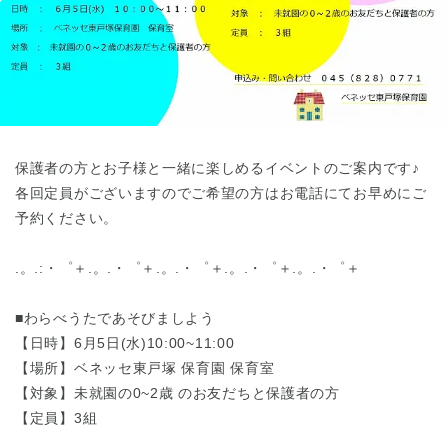
東京都
東京都 全域
(
保護者の方とお子様と一緒に楽しめるイベントのご案内です♪
各回定員がございますのでご希望の方はお電話にてお早めにご
予約ください。
.。.:・゜＋.。.・゜＋.。.・゜＋.。.・゜＋.。.・゜＋
■わらべうたであそびましよう
【日時】6月5日(水)10:00~11:00
【場所】ベネッセ東戸塚 保育園 保育室
【対象】未就園の0~2歳 のお友だちと保護者の方
【定員】3組