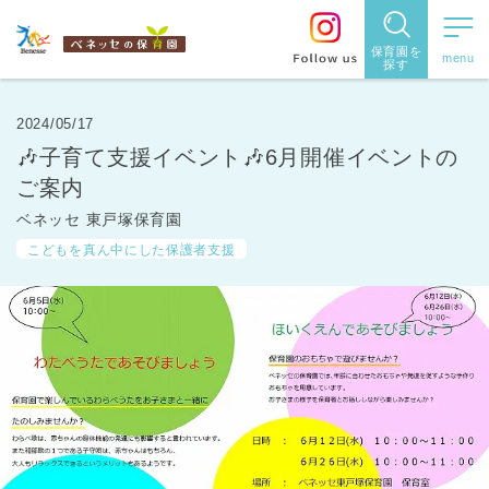
保育園を
探す
保育園
を探す
2024/05/17
🎶子育て支援イベント🎶6月開催イベントの
住所・駅
ご案内
名
から探
ベネッセ 東戸塚保育園
こどもを真ん中にした保護者支援
す
都道府県
から探す