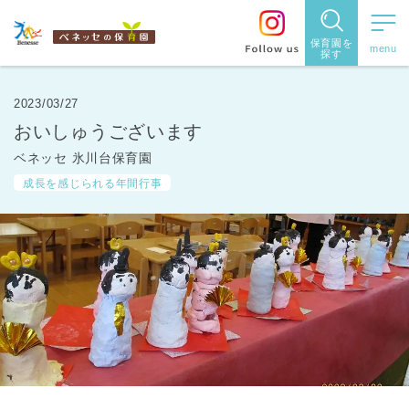
保育園を
探す
保育園
を探す
2023/03/27
おいしゅうございます
住所・駅
ベネッセ 氷川台保育園
名
から探
成長を感じられる年間行事
す
都道府県
から探す