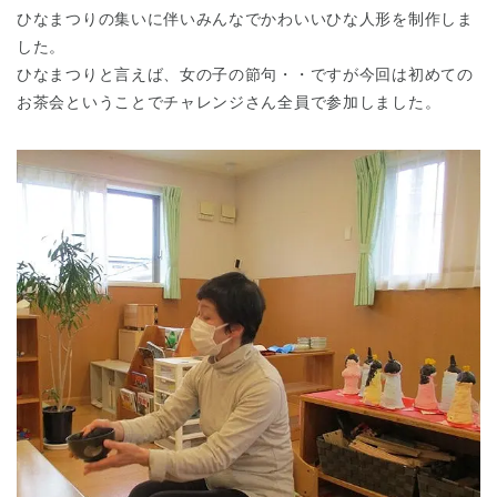
東京都
ひなまつりの集いに伴いみんなでかわいいひな人形を制作しま
東京都 全域
(
した。
ひなまつりと言えば、女の子の節句・・ですが今回は初めての
お茶会ということでチャレンジさん全員で参加しました。