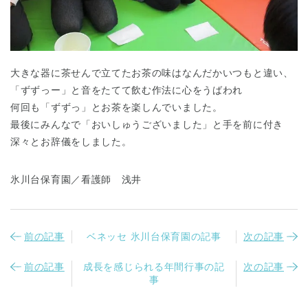
大きな器に茶せんで立てたお茶の味はなんだかいつもと違い、
「ずずっー」と音をたてて飲む作法に心をうばわれ
何回も「ずずっ」とお茶を楽しんでいました。
千葉県
千葉県 全域
(
最後にみんなで「おいしゅうございました」と手を前に付き
深々とお辞儀をしました。
埼玉県
埼玉県 全域
(
氷川台保育園／看護師 浅井
兵庫県
兵庫県 全域
(
前の記事
ベネッセ 氷川台保育園の記事
次の記事
前の記事
成長を感じられる年間行事の記
次の記事
事