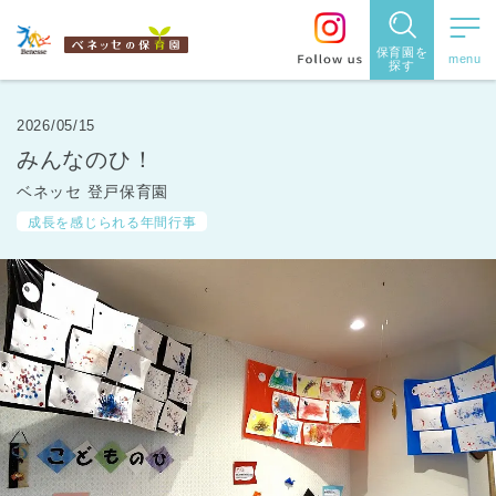
保育園を
探す
保育園
を探す
2026/05/15
みんなのひ！
住所・駅
ベネッセ 登戸保育園
名
から探
成長を感じられる年間行事
す
都道府県
から探す