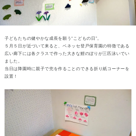
東京都
東京都 全域
(
子どもたちの健やかな成長を願う“こどもの日”。
５月５日が近づいて来ると、ベネッセ登戸保育園の特徴である
広い廊下には各クラスで作った大きな鯉のぼりが三匹泳いでい
ました。
当日は降園時に親子で兜を作ることのできる折り紙コーナーを
設置！