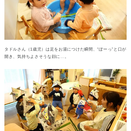
タドルさん（1歳児）は足をお湯につけた瞬間、“ぽーっ”と口が
千葉県
千葉県 全域
(
開き、気持ちよさそうな顔に…。
埼玉県
埼玉県 全域
(
兵庫県
兵庫県 全域
(