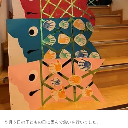
東京都
東京都 全域
(
５月５日の子どもの日に因んで集いを行いました。