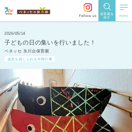
保育園を
探す
保育園
を探す
2026/05/14
子どもの日の集いを行いました！
住所・駅
ベネッセ 氷川台保育園
名
から探
成長を感じられる年間行事
す
都道府県
から探す