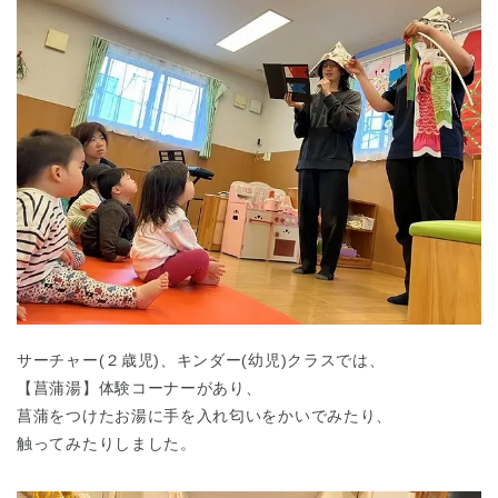
千葉県
千葉県 全域
(
埼玉県
埼玉県 全域
(
兵庫県
兵庫県 全域
(
サーチャー(２歳児)、キンダー(幼児)クラスでは、
【菖蒲湯】体験コーナーがあり、
菖蒲をつけたお湯に手を入れ匂いをかいでみたり、
触ってみたりしました。