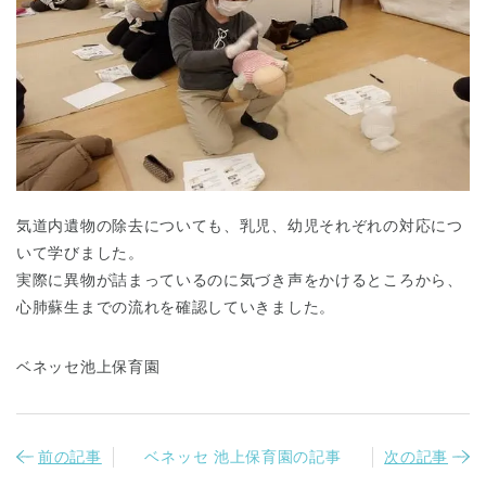
千葉県
千葉県 全域
(
気道内遺物の除去についても、乳児、幼児それぞれの対応につ
いて学びました。
埼玉県
埼玉県 全域
(
実際に異物が詰まっているのに気づき声をかけるところから、
心肺蘇生までの流れを確認していきました。
兵庫県
兵庫県 全域
(
ベネッセ池上保育園
前の記事
ベネッセ 池上保育園の記事
次の記事