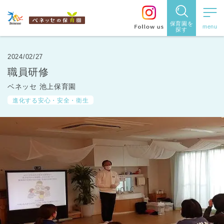
保育園を
探す
保育園
を探す
2024/02/27
職員研修
住所・駅
ベネッセ 池上保育園
名
から探
進化する安心・安全・衛生
す
都道府県
から探す