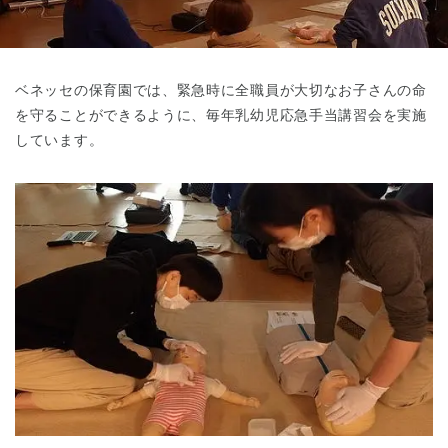
東京都
東京都 全域
(
ベネッセの保育園では、緊急時に全職員が大切なお子さんの命
を守ることができるように、毎年乳幼児応急手当講習会を実施
しています。