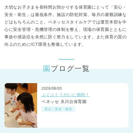
東京都
東京都 全域
(
大切なお子さまを長時間お預かりする保育園にとって「安心・
安全・衛生」は最低条件。施設の防犯対策、毎月の避難訓練な
どはもちろんのこと、ベネッセスタイルケアでは運営本部を中
心に安全管理・危機管理の体制を整え、現場の保育園とともに
事故や感染症を未然に防ぐ努力をしています。また保育の質の
向上のためにICT環境も整備しています。
園ブログ一覧
2026/08/03
ぶくぶくうがいに挑戦！
ベネッセ 氷川台保育園
安心・安全・衛生