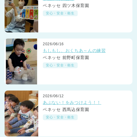
ベネッセ 四ツ木保育園
安心・安全・衛生
2026/06/16
もしもし、おくちあ～んの練習
千葉県
千葉県 全域
(
ベネッセ 前野町保育園
安心・安全・衛生
埼玉県
埼玉県 全域
(
兵庫県
兵庫県 全域
(
2026/06/12
あぶない！をみつけよう！！
ベネッセ 西馬込保育園
安心・安全・衛生