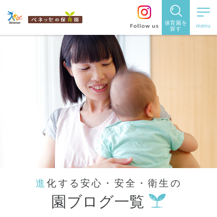
保育園を
探す
保育園
を探す
住所・駅
名
から探
す
進化する安心・安全・衛生の
都道府県
園ブログ一覧
から探す