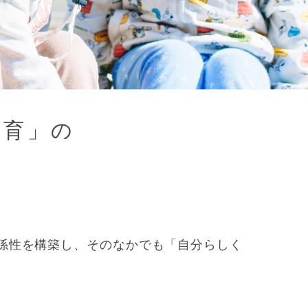
杉並区
(3)
板橋区
(3)
三鷹市
(2)
調布市
(1)
千代田区
(1)
豊島区
(2)
保育」の
係性を構築し、そのなかでも「自分らしく