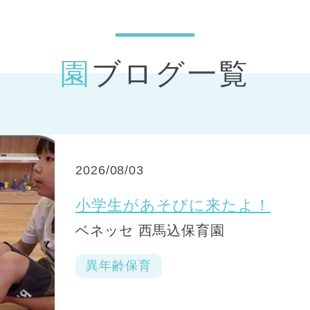
神戸市
(1)
芦屋市
(1)
園ブログ一覧
2026/08/03
小学生があそびに来たよ！
ベネッセ 西馬込保育園
異年齢保育