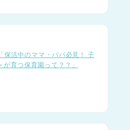
「保活中のママ・パパ必見！ 子
＞が育つ保育園って？？」