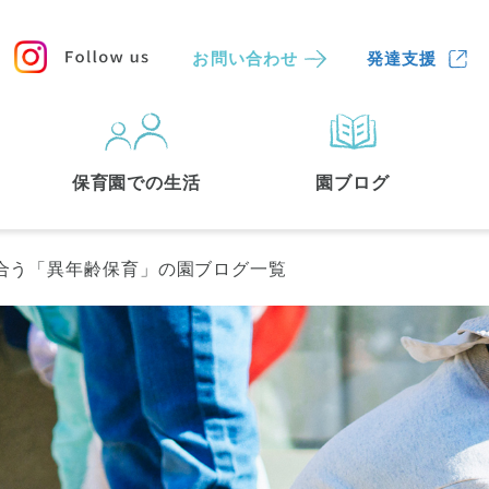
お問い合わせ
発達支援
保育園
を探す
保育園での生活
園ブログ
検索する
合う「異年齢保育」の園ブログ一覧
中央区
(3)
港区
(1)
文京区
(3)