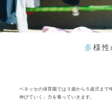
多様
神奈川県
神奈川県 全域
(23)
千葉県
千葉県 全域
(1)
ベネッセの保育園では３歳から５歳児まで
埼玉県
伸びていく」力を養っていきます。
埼玉県 全域
(1)