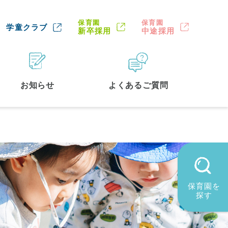
保育園
保育園
学童クラブ
新卒採用
中途採用
お知らせ
よくあるご質問
保育園を
探す
墨田区
(2)
品川区
(1)