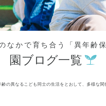
大田区
(4)
世田谷区
(1)
渋谷区
(2)
練馬区
(7)
足立区
(1)
葛飾区
(1)
国分寺市
(1)
狛江市
(1)
北区
(1)
性のなかで育ち合う「異年齢
江東区
(1)
町田市
(1)
江戸川区
(1)
園ブログ一覧
横浜市
(11)
川崎市
(9)
横須賀市
(3)
浦安市
(1)
年齢の異なるこども同士の生活をとおして、多様な関
朝霞市
(1)