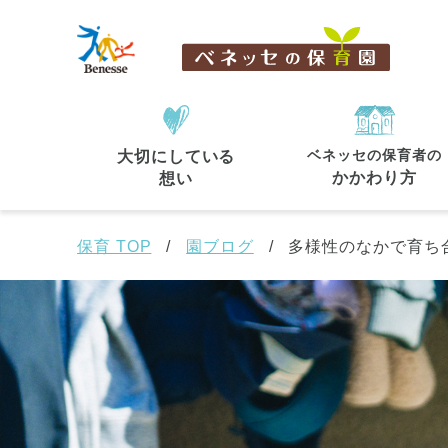
ベネッセの保育者の
大切にしている
住所・駅名
から探す
かかわり方
想い
保育 TOP
園ブログ
多様性のなかで育ち
都道府県
から探す
東京都
東京都 全域
(44)