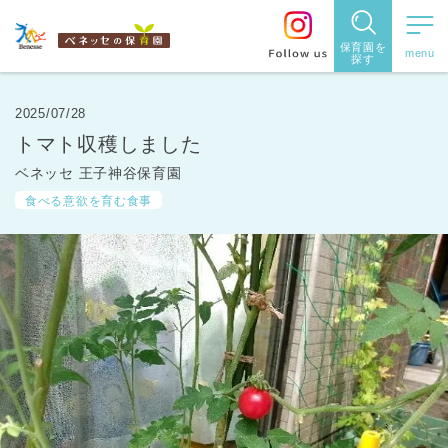
保育園を
探す
保育園
を探す
2025/07/28
トマト収穫しました
住所・駅
ベネッセ 王子神谷保育園
名
から探
食べる意欲を育む食事
す
都道府県
から探す