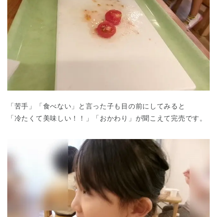
千葉県
千葉県 全域
(
「苦手」「食べない」と言った子も目の前にしてみると
埼玉県
埼玉県 全域
(
「冷たくて美味しい！！」「おかわり」が聞こえて完売です。
兵庫県
兵庫県 全域
(