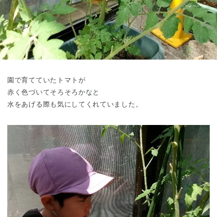
東京都
東京都 全域
(
園で育てていたトマトが
赤く色づいてそろそろかなと
水をあげる際も気にしてくれていました。