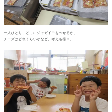
一人ひとり、どこにジャガイモをのせるか、
チーズはどれくらいかなど、考えも様々。
千葉県
千葉県 全域
(
埼玉県
埼玉県 全域
(
兵庫県
兵庫県 全域
(