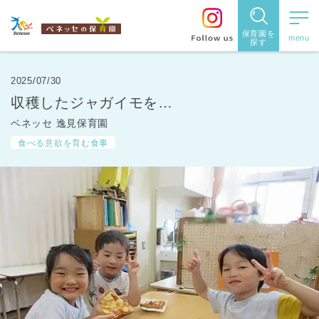
保育園を
探す
保育園
を探す
2025/07/30
収穫したジャガイモを…
住所・駅
ベネッセ 逸見保育園
名
から探
食べる意欲を育む食事
す
都道府県
から探す