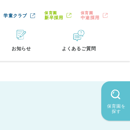
保育園
保育園
学童クラブ
新卒採用
中途採用
お知らせ
よくあるご質問
保育園を
探す
墨田区
(2)
品川区
(1)