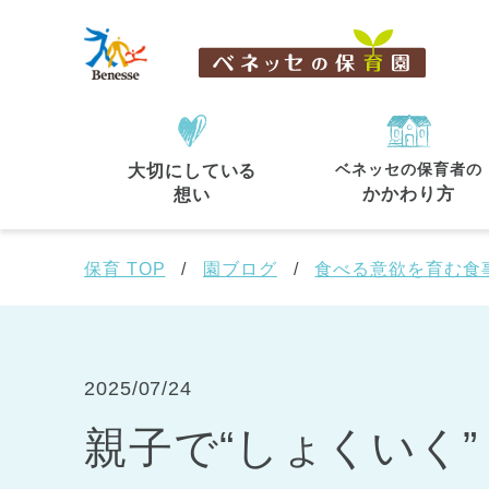
ベネッセの保育者の
大切にしている
住所・駅名
から探す
かかわり方
想い
保育 TOP
園ブログ
食べる意欲を育む食
都道府県
から探す
2025/07/24
親子で“しょくいく
東京都
東京都 全域
(44)