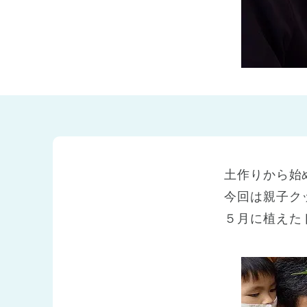
兵庫県
兵庫県 全域
(2)
土作りから始
今回は親子ク
５月に植えた