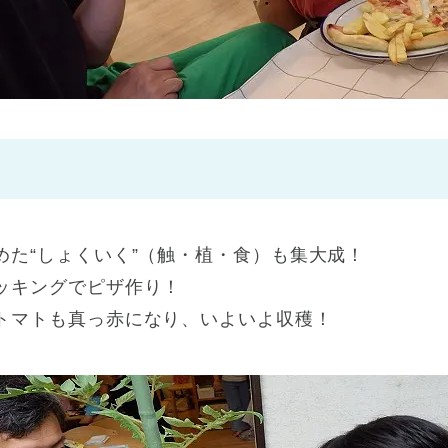
神戸市
(1)
芦屋市
(1)
めた“しょくいく”（触・植・食）も集大成！
ッキングでピザ作り！
トマトも真っ赤になり、いよいよ収穫！