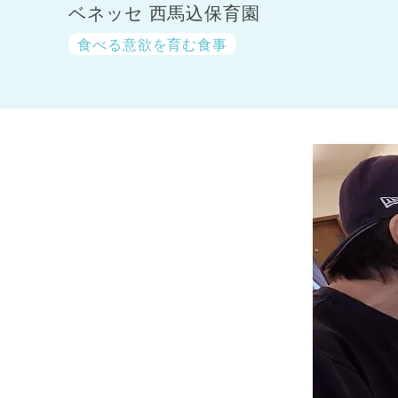
ベネッセ 西馬込保育園
食べる意欲を育む食事
神奈川県
神奈川県 全域
(23)
千葉県
千葉県 全域
(1)
埼玉県
埼玉県 全域
(1)