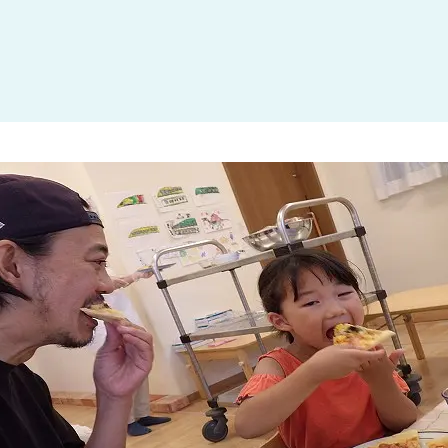
大田区
(4)
世田谷区
(1)
渋谷区
(2)
練馬区
(7)
足立区
(1)
葛飾区
(1)
国分寺市
(1)
狛江市
(1)
北区
(1)
江東区
(1)
町田市
(1)
江戸川区
(1)
横浜市
(11)
川崎市
(9)
横須賀市
(3)
浦安市
(1)
朝霞市
(1)