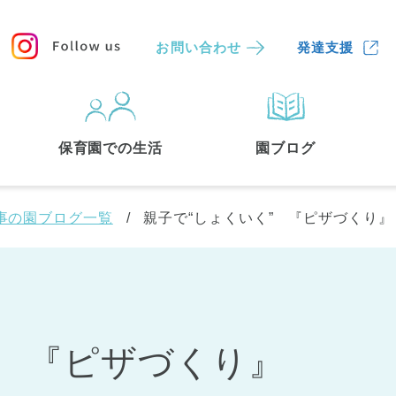
お問い合わせ
発達支援
保育園
を探す
保育園での生活
園ブログ
検索する
事の園ブログ一覧
親子で“しょくいく” 『ピザづくり』
” 『ピザづくり』
中央区
(3)
港区
(1)
文京区
(3)