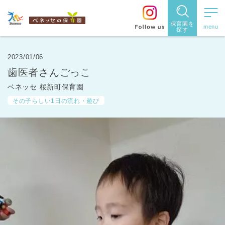
保育園を
探す
保育園
を探す
2023/01/06
歯医者さんごっこ
住所・駅
ベネッセ 桜新町保育園
名
から探
その子らしい1日の流れ・遊び
す
都道府県
から探す