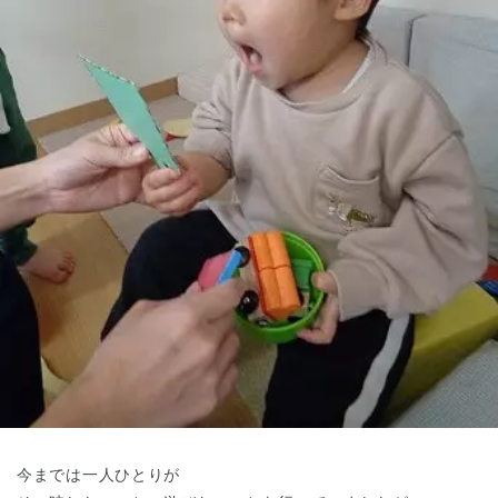
東京都
東京都 全域
(
今までは一人ひとりが