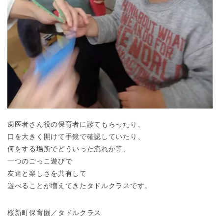
千葉県
千葉県 全域
(
埼玉県
埼玉県 全域
(
歯医者さん役の保育者に診てもらったり、
口を大きく開けて手鏡で確認していたり、
何をする場所でどういった流れか等、
兵庫県
兵庫県 全域
(
一つのごっこ遊びで
友達と楽しさを共有して
遊べることが増えてきたタドルクラスです。
桜新町保育園／タドルクラス