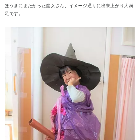
ほうきにまたがった魔女さん、イメージ通りに出来上がり大満
足です。
千葉県
千葉県 全域
(
埼玉県
埼玉県 全域
(
兵庫県
兵庫県 全域
(