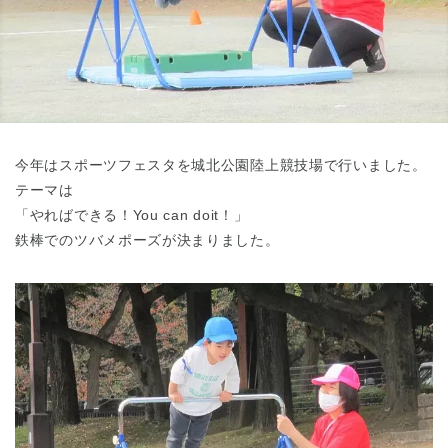
東京都
東京都 全域
(
今年はスポーツフェスタを城北公園陸上競技場で行いました。
テーマは
「やればできる！You can doit！」
鉄棒でのツバメポーズが決まりました。