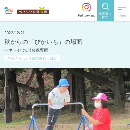
保育園を
探す
保育園
を探す
2022/12/21
秋からの「ぴかいち」の場面
住所・駅
ベネッセ 氷川台保育園
名
から探
その子らしい1日の流れ・遊び
す
都道府県
から探す