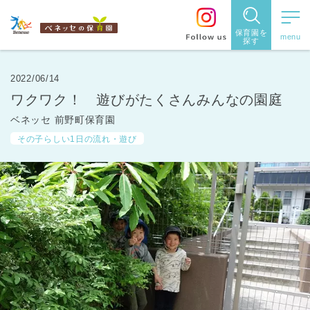
保育園を
探す
保育園
を探す
2022/06/14
ワクワク！ 遊びがたくさんみんなの園庭
住所・駅
ベネッセ 前野町保育園
名
から探
その子らしい1日の流れ・遊び
す
都道府県
から探す