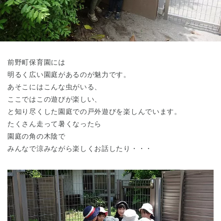
東京都
東京都 全域
(
前野町保育園には
明るく広い園庭があるのが魅力です。
あそこにはこんな虫がいる、
ここではこの遊びが楽しい、
と知り尽くした園庭での戸外遊びを楽しんでいます。
たくさん走って暑くなったら
園庭の角の木陰で
みんなで涼みながら楽しくお話したり・・・