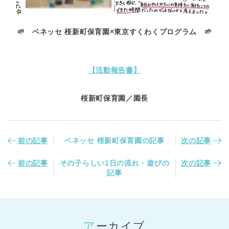
🌱 ベネッセ 桜新町保育園×東京すくわくプログラム 🌱
【活動報告書】
桜新町保育園／園長
前の記事
ベネッセ 桜新町保育園の記事
次の記事
前の記事
その子らしい1日の流れ・遊びの
次の記事
記事
アーカイブ
神奈川県
神奈川県 全域