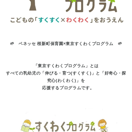
東京都
東京都 全域
(
🌱 ベネッセ 桜新町保育園×東京すくわくプログラム 🌱
「東京すくわくプログラム」とは
すべての乳幼児の「伸びる・育つ(すくすく)」と「好奇心・探
究心(わくわく)」を
応援するプログラムです。