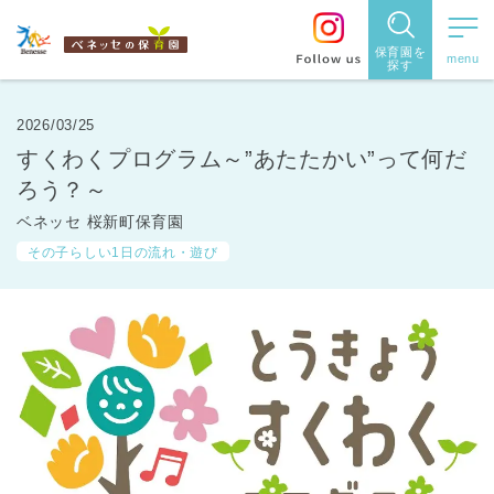
保育園を
探す
保育園
を探す
2026/03/25
すくわくプログラム～”あたたかい”って何だ
住所・駅
ろう？～
名
から探
ベネッセ 桜新町保育園
その子らしい1日の流れ・遊び
す
都道府県
から探す