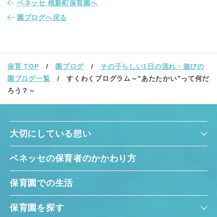
ベネッセ 桜新町保育園へ
園ブログへ戻る
保育 TOP
園ブログ
その子らしい1日の流れ・遊びの
園ブログ一覧
すくわくプログラム～”あたたかい”って何だ
ろう？～
大切にしている想い
ベネッセの保育者のかかわり方
保育園での生活
保育園を探す