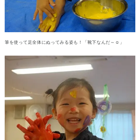
筆を使って足全体にぬってみる姿も！「靴下なんだ～☺」
千葉県
千葉県 全域
(
埼玉県
埼玉県 全域
(
兵庫県
兵庫県 全域
(