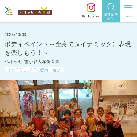
保育園を
探す
保育園
を探す
2025/10/03
ボディペイント～全身でダイナミックに表現
住所・駅
を楽しもう！～
名
から探
ベネッセ 雪が谷大塚保育園
その子らしい1日の流れ・遊び
す
都道府県
から探す