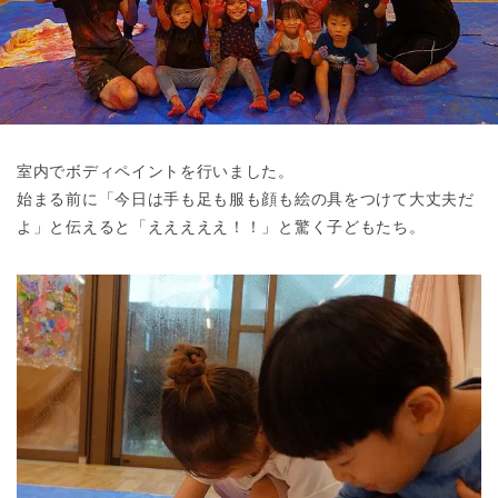
東京都
東京都 全域
(
室内でボディペイントを行いました。
始まる前に「今日は手も足も服も顔も絵の具をつけて大丈夫だ
よ」と伝えると「えええええ！！」と驚く子どもたち。