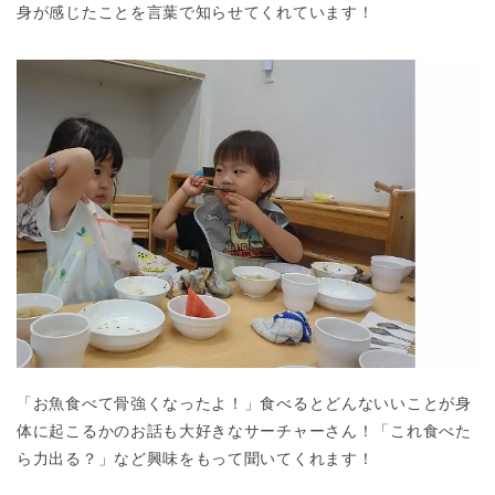
身が感じたことを言葉で知らせてくれています！
千葉県
千葉県 全域
(
埼玉県
埼玉県 全域
(
兵庫県
兵庫県 全域
(
「お魚食べて骨強くなったよ！」食べるとどんないいことが身
体に起こるかのお話も大好きなサーチャーさん！「これ食べた
ら力出る？」など興味をもって聞いてくれます！