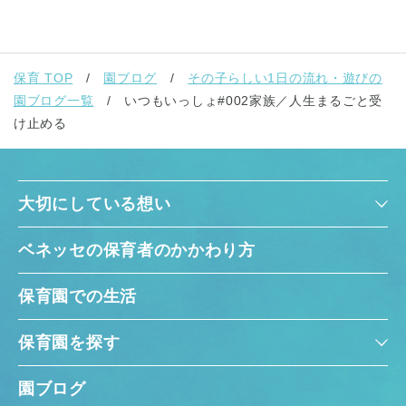
保育 TOP
園ブログ
その子らしい1日の流れ・遊びの
園ブログ一覧
いつもいっしょ#002家族／人生まるごと受
け止める
大切にしている想い
ベネッセの保育者のかかわり方
保育園での生活
保育園を探す
園ブログ