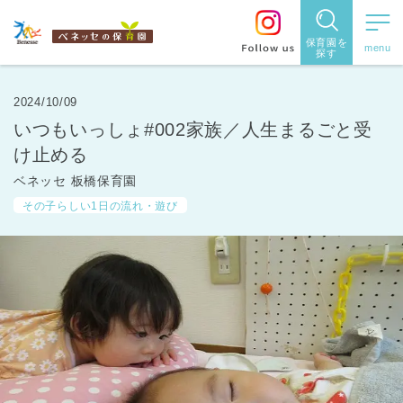
保育園を
探す
保育園
を探す
2024/10/09
いつもいっしょ#002家族／人生まるごと受
住所・駅
け止める
名
から探
ベネッセ 板橋保育園
その子らしい1日の流れ・遊び
す
都道府県
から探す