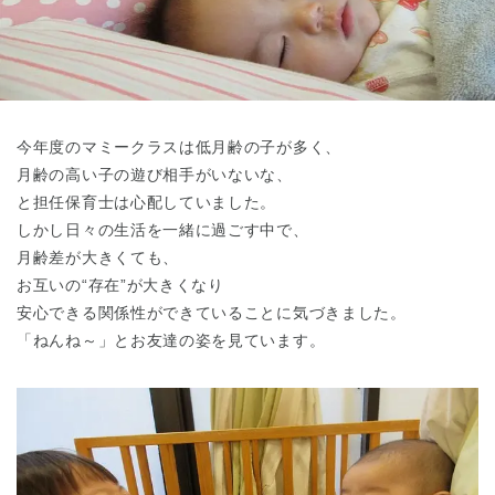
東京都
東京都 全域
(
今年度のマミークラスは低月齢の子が多く、
月齢の高い子の遊び相手がいないな、
と担任保育士は心配していました。
しかし日々の生活を一緒に過ごす中で、
月齢差が大きくても、
お互いの“存在”が大きくなり
安心できる関係性ができていることに気づきました。
「ねんね～」とお友達の姿を見ています。