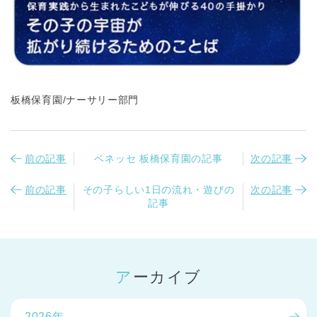
板橋保育園/ナーサリー部門
千葉県
千葉県 全域
(
前の記事
ベネッセ 板橋保育園の記事
次の記事
埼玉県
埼玉県 全域
(
前の記事
その子らしい1日の流れ・遊びの
次の記事
記事
兵庫県
兵庫県 全域
(
アーカイブ
2026年