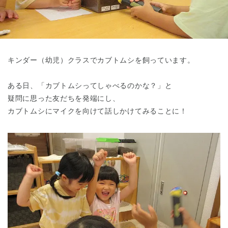
東京都
東京都 全域
(
キンダー（幼児）クラスでカブトムシを飼っています。
ある日、「カブトムシってしゃべるのかな？」と
疑問に思った友だちを発端にし、
カブトムシにマイクを向けて話しかけてみることに！