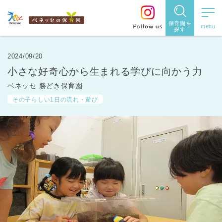
保育園を
探す
保育園
を探す
2024/09/20
小さな好奇心から生まれる学びに向かう力
住所・駅
ベネッセ 勝どき保育園
名
から探
その子らしい1日の流れ・遊び
す
都道府県
から探す