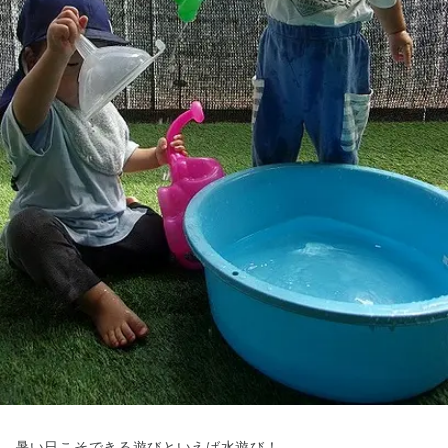
東京都
東京都 全域
(
暑い日こそできる遊びといえば水遊び！