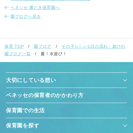
ベネッセ 勝どき保育園へ
園ブログへ戻る
保育 TOP
園ブログ
その子らしい1日の流れ・遊びの
園ブログ一覧
夏！水遊び！
大切にしている想い
ベネッセの保育者のかかわり方
保育園での生活
保育園を探す