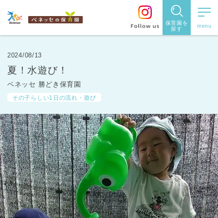
保育園を
探す
保育園
を探す
2024/08/13
夏！水遊び！
住所・駅
ベネッセ 勝どき保育園
名
から探
その子らしい1日の流れ・遊び
す
都道府県
から探す