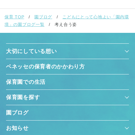
保育 TOP
園ブログ
こどもにとって心地よい「園内環
境」の園ブログ一覧
考え合う姿
大切にしている想い
千葉県
千葉県 全域
(
ベネッセの保育者のかかわり方
埼玉県
埼玉県 全域
(
保育園での生活
兵庫県
兵庫県 全域
(
保育園を探す
園ブログ
お知らせ