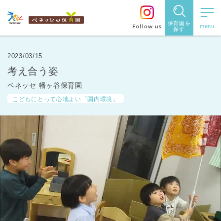
保育園を
探す
保育園
を探す
2023/03/15
考え合う姿
住所・駅
ベネッセ 幡ヶ谷保育園
名
から探
こどもにとって心地よい「園内環境」
す
都道府県
から探す