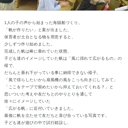
東京都
東京都 全域
(
1人の子の声から始まった海賊船づくり。
「帆が作りたい」と案が出ました。
保育者が土台となる物を用意すると、
少しずつ作り始めました。
完成した帆は棒に垂れていた状態。
子ども達のイメージしていた帆は「風に揺れて広がるもの」の
様で、
だらんと垂れ下がっている事に納得できない様子。
「風で揺らしたいから扇風機の風をこっち向きにしてみて」
「ここをテープで留めたいから抑えておいてくれる？」と
思いついた考えや友だちとのやりとりを通して
徐々にイメージしていた
「広がる帆」に近付いていきました。
最後に帆を立たせて友だちと喜び合っている写真です。
子ども達が遊びの中で試行錯誤し、