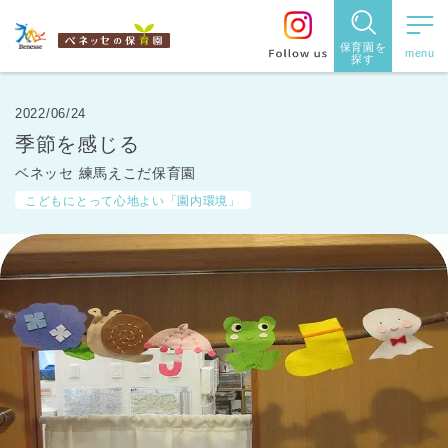
保育園を
探す
保育園
を探す
2022/06/24
季節を感じる
住所・駅
ベネッセ 練馬えこだ保育園
名
から探
こどもにとって心地よい「園内環境」
す
都道府県
から探す