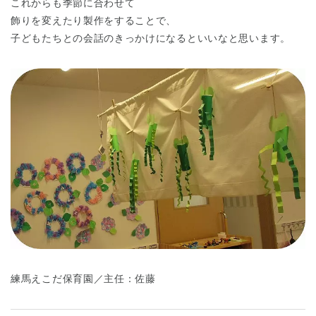
これからも季節に合わせて
飾りを変えたり製作をすることで、
子どもたちとの会話のきっかけになるといいなと思います。
千葉県
千葉県 全域
(
埼玉県
埼玉県 全域
(
兵庫県
兵庫県 全域
(
練馬えこだ保育園／主任：佐藤