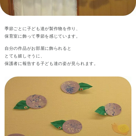
東京都
東京都 全域
(
季節ごとに子ども達が製作物を作り、
保育室に飾って季節を感じています。
自分の作品がお部屋に飾られると
とても嬉しそうに、
保護者に報告する子ども達の姿が見られます。