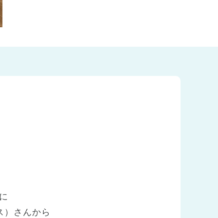
に
ス）さんから