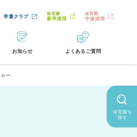
保育園
保育園
学童クラブ
新卒採用
中途採用
お知らせ
よくあるご質問
じゃー
保育園を
探す
墨田区
(2)
品川区
(1)