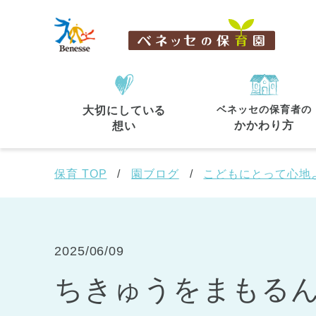
ベネッセの保育者の
大切にしている
住所・駅名
から探す
かかわり方
想い
保育 TOP
園ブログ
こどもにとって心地
都道府県
から探す
2025/06/09
ちきゅうをまもる
東京都
東京都 全域
(44)