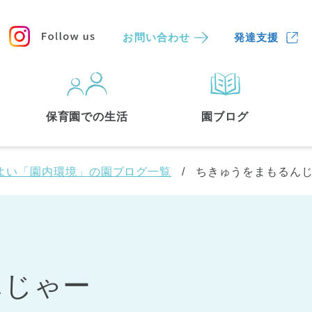
お問い合わせ
発達支援
保育園
を探す
保育園での生活
園ブログ
検索する
よい「園内環境」の園ブログ一覧
ちきゅうをまもるん
んじゃー
中央区
(3)
港区
(1)
文京区
(3)