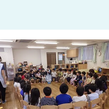
大田区
(4)
世田谷区
(1)
渋谷区
(2)
練馬区
(7)
足立区
(1)
葛飾区
(1)
国分寺市
(1)
狛江市
(1)
北区
(1)
江東区
(1)
町田市
(1)
江戸川区
(1)
横浜市
(11)
川崎市
(9)
横須賀市
(3)
浦安市
(1)
朝霞市
(1)