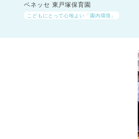
ベネッセ 東戸塚保育園
こどもにとって心地よい「園内環境」
神奈川県
神奈川県 全域
(23)
千葉県
千葉県 全域
(1)
埼玉県
埼玉県 全域
(1)