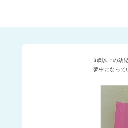
兵庫県
兵庫県 全域
(2)
3歳以上の幼
夢中になって