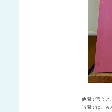
他園で言うと
当園では、み