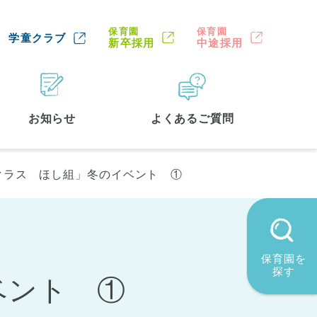
保育園
保育園
学童クラブ
新卒採用
中途採用
お知らせ
よくあるご質問
クラス ほし組」冬のイベント ①
保育園を
探す
ベント ①
墨田区
(2)
品川区
(1)