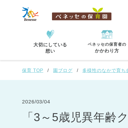
ベネッセの保育者の
大切にしている
住所・駅名
から探す
かかわり方
想い
保育 TOP
園ブログ
多様性のなかで育ち
都道府県
から探す
2026/03/04
「3～5歳児異年齢
東京都
東京都 全域
(44)