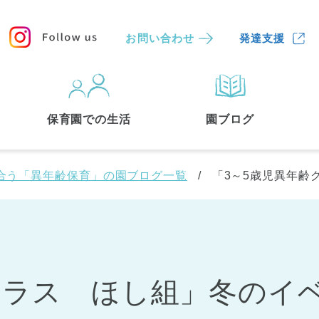
お問い合わせ
発達支援
保育園
を探す
保育園での生活
園ブログ
検索する
合う「異年齢保育」の園ブログ一覧
「3～5歳児異年齢
クラス ほし組」冬のイ
中央区
(3)
港区
(1)
文京区
(3)