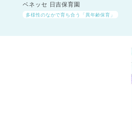
ベネッセ 日吉保育園
多様性のなかで育ち合う「異年齢保育」
神奈川県
神奈川県 全域
(23)
千葉県
千葉県 全域
(1)
埼玉県
埼玉県 全域
(1)