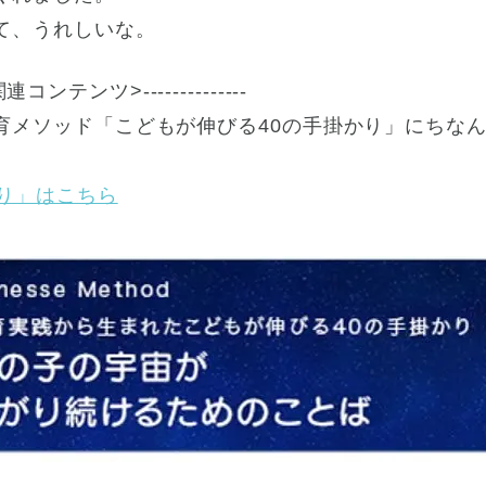
て、うれしいな。
--<関連コンテンツ>--------------
育メソッド「こどもが伸びる40の手掛かり」にちな
かり」はこちら