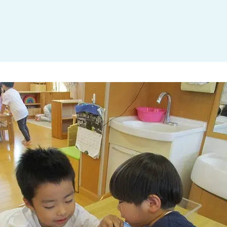
大田区
(4)
世田谷区
(1)
渋谷区
(2)
練馬区
(7)
足立区
(1)
葛飾区
(1)
国分寺市
(1)
狛江市
(1)
北区
(1)
江東区
(1)
町田市
(1)
江戸川区
(1)
横浜市
(11)
川崎市
(9)
横須賀市
(3)
浦安市
(1)
朝霞市
(1)