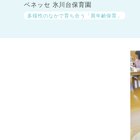
ベネッセ 氷川台保育園
多様性のなかで育ち合う「異年齢保育」
神奈川県
神奈川県 全域
(23)
千葉県
千葉県 全域
(1)
埼玉県
埼玉県 全域
(1)