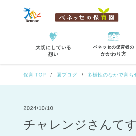
ベネッセの保育者の
大切にしている
住所・駅名
から探す
かかわり方
想い
保育 TOP
園ブログ
多様性のなかで育ち
都道府県
から探す
2024/10/10
チャレンジさんてす
東京都
東京都 全域
(44)