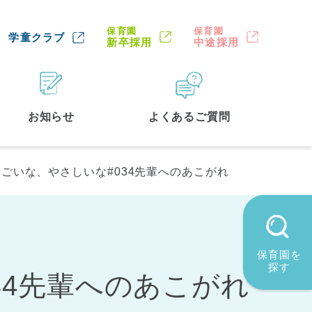
保育園
保育園
学童クラブ
新卒採用
中途採用
お知らせ
よくあるご質問
ごいな、やさしいな#034先輩へのあこがれ
保育園を
探す
34先輩へのあこがれ
墨田区
(2)
品川区
(1)