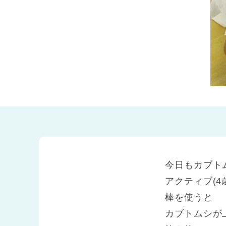
兵庫県
兵庫県 全域
(2)
今日もカブト
アクティブ(4
棒を使うと
カブトムシが