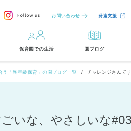
お問い合わせ
発達支援
保育園
を探す
保育園での生活
園ブログ
検索する
合う「異年齢保育」の園ブログ一覧
チャレンジさんてす
ごいな、やさしいな#0
中央区
(3)
港区
(1)
文京区
(3)