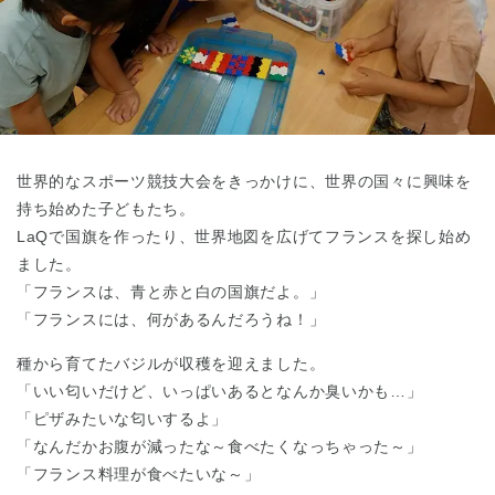
東京都
東京都 全域
(
世界的なスポーツ競技大会をきっかけに、世界の国々に興味を
持ち始めた子どもたち。
LaQで国旗を作ったり、世界地図を広げてフランスを探し始め
ました。
「フランスは、青と赤と白の国旗だよ。」
「フランスには、何があるんだろうね！」
種から育てたバジルが収穫を迎えました。
「いい匂いだけど、いっぱいあるとなんか臭いかも…」
「ピザみたいな匂いするよ」
「なんだかお腹が減ったな～食べたくなっちゃった～」
「フランス料理が食べたいな～」