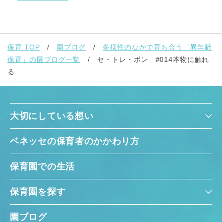
保育 TOP
園ブログ
多様性のなかで育ち合う「異年齢
保育」の園ブログ一覧
セ・トレ・ボン #014本物に触れ
る
大切にしている想い
ベネッセの保育者のかかわり方
保育園での生活
保育園を探す
園ブログ