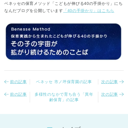
ベネッセの保育メソッド「こどもが伸びる40の手掛かり」にち
なんだブログを公開しています
「40の手掛かり」はこちら
千葉県
千葉県 全域
(
埼玉県
埼玉県 全域
(
前の記事
ベネッセ 市ノ坪保育園の記事
次の記事
兵庫県
兵庫県 全域
(
前の記事
多様性のなかで育ち合う「異年
次の記事
齢保育」の記事