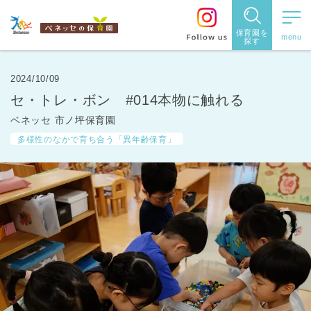
保育園を
探す
保育園
を探す
2024/10/09
セ・トレ・ボン #014本物に触れる
住所・駅
ベネッセ 市ノ坪保育園
名
から探
多様性のなかで育ち合う「異年齢保育」
す
都道府県
から探す