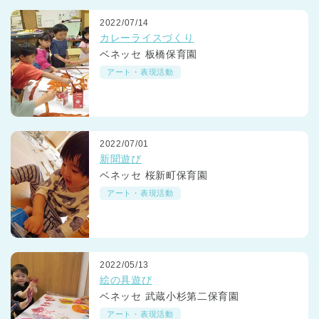
2022/07/14
カレーライスづくり
ベネッセ 板橋保育園
アート・表現活動
2022/07/01
新聞遊び
ベネッセ 桜新町保育園
アート・表現活動
2022/05/13
絵の具遊び
ベネッセ 武蔵小杉第二保育園
神奈川県
アート・表現活動
神奈川県 全域