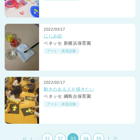
2022/03/17
にじみ絵
ベネッセ 新横浜保育園
アート・表現活動
千葉県
千葉県 全域
(
埼玉県
埼玉県 全域
(
2022/02/17
動きのある人を描きたい
兵庫県
ベネッセ 綱島台保育園
兵庫県 全域
(
アート・表現活動
...
31
32
33
34
35