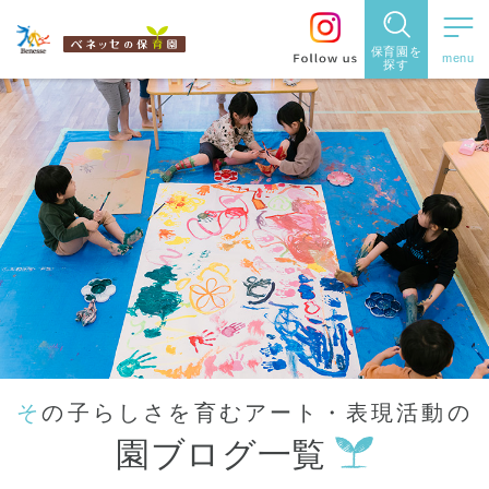
保育園を
探す
保育園
を探す
住所・駅
名
から探
す
その子らしさを育むアート・表現活動の
都道府県
園ブログ一覧
から探す