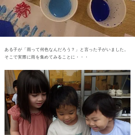
東京都
東京都 全域
(
ある子が「雨って何色なんだろう？」と言った子がいました。
そこで実際に雨を集めてみることに・・・