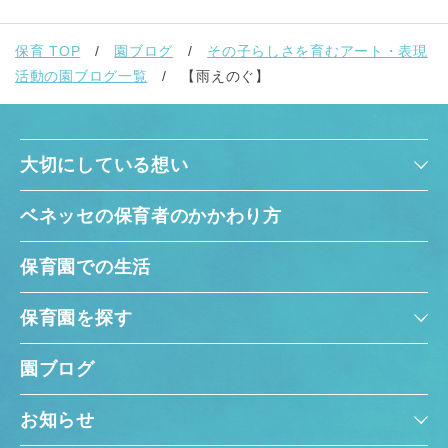
保育 TOP
園ブログ
その子らしさを育むアート・表現
活動の園ブログ一覧
【雨えのぐ】
大切にしている想い
ベネッセの保育者のかかわり方
保育園での生活
保育園を探す
園ブログ
お知らせ