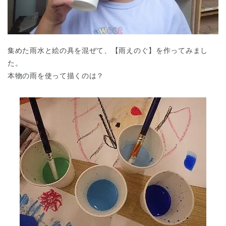
集めた雨水と絵の具を混ぜて、【雨えのぐ】を作ってみまし
た。
本物の雨を使って描くのは？
千葉県
千葉県 全域
(
埼玉県
埼玉県 全域
(
兵庫県
兵庫県 全域
(