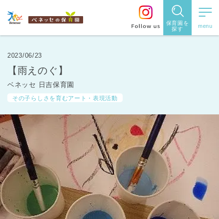
保育園を
探す
保育園
を探す
2023/06/23
【雨えのぐ】
住所・駅
ベネッセ 日吉保育園
名
から探
その子らしさを育むアート・表現活動
す
都道府県
から探す